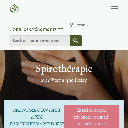
France
Tous les événements
Spirothérapie
avec Veronique Delay
PRENDRE CONTACT
Inscription par
AVEC
telephone ou mail
L'INTERVENANT POUR
ou sur le site de