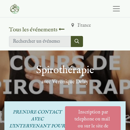
France
Tous les événements
Spirothérapie
avec Veronique Delay
PRENDRE CONTACT
Inscription par
AVEC
telephone ou mail
L'INTERVENANT POUR
ou sur le site de