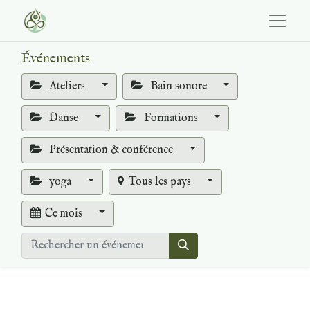
Événements
Ateliers
Bain sonore
Danse
Formations
Présentation & conférence
yoga
Tous les pays
Ce mois