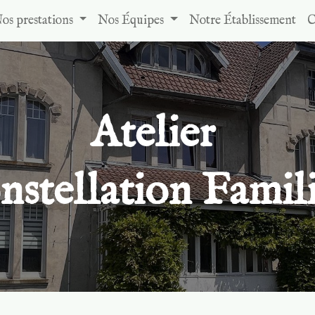
os prestations
Nos Équipes
Notre Établissement
C
Atelier
nstellation Famili